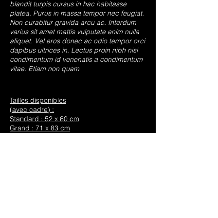
blandit turpis cursus in hac habitasse
platea. Purus in massa tempor nec feugiat.
Non curabitur gravida arcu ac. Interdum
varius sit amet mattis vulputate enim nulla
aliquet. Vel eros donec ac odio tempor orci
dapibus ultrices in. Lectus proin nibh nisl
condimentum id venenatis a condimentum
vitae. Etiam non quam
Tailles disponibles
(avec cadre) :
Standard : 52 x 60 cm
Grand : 71 x 83 cm
Available Size
(framed Size)
Standard : 52 x 60 cm
Large : 71 x 83 cm
Available Edition :
Standard : 20 cm