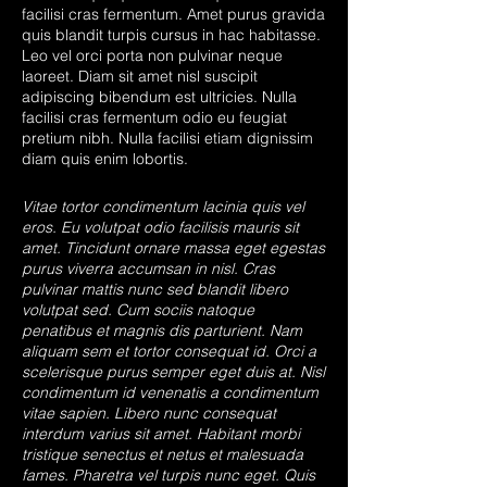
facilisi cras fermentum. Amet purus gravida
quis blandit turpis cursus in hac habitasse.
Leo vel orci porta non pulvinar neque
laoreet. Diam sit amet nisl suscipit
adipiscing bibendum est ultricies. Nulla
facilisi cras fermentum odio eu feugiat
pretium nibh. Nulla facilisi etiam dignissim
diam quis enim lobortis.
Vitae tortor condimentum lacinia quis vel
eros. Eu volutpat odio facilisis mauris sit
amet. Tincidunt ornare massa eget egestas
purus viverra accumsan in nisl. Cras
pulvinar mattis nunc sed blandit libero
volutpat sed. Cum sociis natoque
penatibus et magnis dis parturient. Nam
aliquam sem et tortor consequat id. Orci a
scelerisque purus semper eget duis at. Nisl
condimentum id venenatis a condimentum
vitae sapien. Libero nunc consequat
interdum varius sit amet. Habitant morbi
tristique senectus et netus et malesuada
fames. Pharetra vel turpis nunc eget. Quis