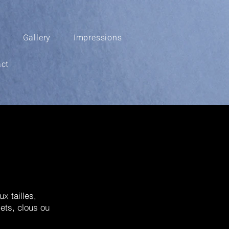
Gallery
Impressions
ct
x tailles,
lets, clous ou