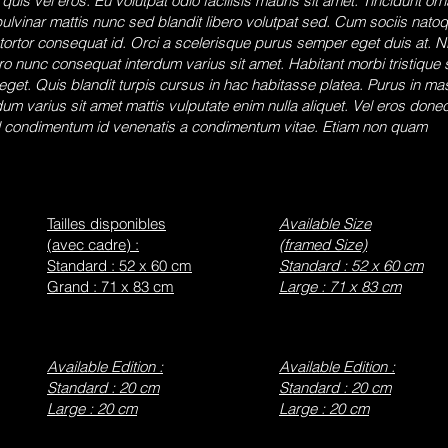
 quis vel eros. Eu volutpat odio facilisis mauris sit amet. Tincidunt 
pulvinar mattis nunc sed blandit libero volutpat sed. Cum sociis nato
tortor consequat id. Orci a scelerisque purus semper eget duis at. N
o nunc consequat interdum varius sit amet. Habitant morbi tristique
 eget. Quis blandit turpis cursus in hac habitasse platea. Purus in m
dum varius sit amet mattis vulputate enim nulla aliquet. Vel eros don
nisl condimentum id venenatis a condimentum vitae. Etiam non quam
Tailles disponibles
Available Size
(avec cadre) :
(framed Size)
Standard : 52 x 60 cm
Standard : 52 x 60 cm
Grand : 71 x 83 cm
Large : 71 x 83 cm
Available Edition :
Available Edition :
Standard : 20 cm
Standard : 20 cm
Large : 20 cm
Large : 20 cm