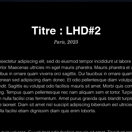
Titre : LHD#2
Paris, 2023
sectetur adipiscing elit, sed do eiusmod tempor incididunt ut labore 
rtor. Maecenas ultricies mi eget mauris pharetra. Mauris pharetra et
us in ornare quam viverra orci sagittis. Dui faucibus in ornare quam 
enean sed adipiscing diam donec. Et odio pellentesque diam volutp
dit. Sagittis eu volutpat odio facilisis mauris sit amet. Morbi quis
ng. Tempus quam pellentesque nec nam aliquam sem et tortor. Turpis
 nulla facilisi cras fermentum. Amet purus gravida quis blandit turpi
e laoreet. Diam sit amet nisl suscipit adipiscing bibendum est ultricie
la facilisi etiam dignissim diam quis enim lobortis.