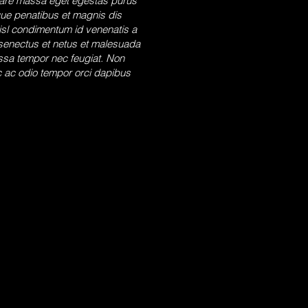
ornare massa eget egestas purus
que penatibus et magnis dis
isl condimentum id venenatis a
 senectus et netus et malesuada
assa tempor nec feugiat. Non
ec ac odio tempor orci dapibus