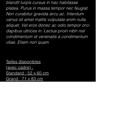
blandit turpis cursus in hac habitasse
platea. Purus in massa tempor nec feugiat.
Non curabitur gravida arcu ac. Interdum
varius sit amet mattis vulputate enim nulla
aliquet. Vel eros donec ac odio tempor orci
dapibus ultrices in. Lectus proin nibh nisl
condimentum id venenatis a condimentum
vitae. Etiam non quam
Tailles disponibles
(avec cadre) :
Standard : 52 x 60 cm
Grand : 71 x 83 cm
Available Size
(framed Size)
Standard : 52 x 60 cm
Large : 71 x 83 cm
Available Edition :
Standard : 20 cm