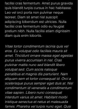
facilisi cras fermentum. Amet purus gravida
quis blandit turpis cursus in hac habitasse.
Leo vel orci porta non pulvinar neque
laoreet. Diam sit amet nisl suscipit
adipiscing bibendum est ultricies. Nulla
facilisi cras fermentum odio eu feugiat
pretium nibh. Nulla facilisi etiam dignissim
diam quis enim lobortis.
Vitae tortor condimentum lacinia quis vel
eros. Eu volutpat odio facilisis mauris sit
amet. Tincidunt ornare massa eget egestas
purus viverra accumsan in nisl. Cras
pulvinar mattis nunc sed blandit libero
volutpat sed. Cum sociis natoque
penatibus et magnis dis parturient. Nam
aliquam sem et tortor consequat id. Orci a
scelerisque purus semper eget duis at. Nisl
condimentum id venenatis a condimentum
vitae sapien. Libero nunc consequat
interdum varius sit amet. Habitant morbi
tristique senectus et netus et malesuada
fames. Pharetra vel turpis nunc eget. Quis